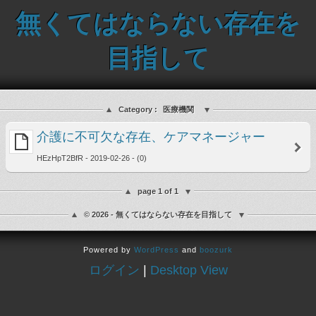
無くてはならない存在を
目指して
Category :
医療機関
介護に不可欠な存在、ケアマネージャー
HEzHpT2BfR - 2019-02-26 - (0)
page 1 of 1
© 2026 - 無くてはならない存在を目指して
Powered by
WordPress
and
boozurk
ログイン
|
Desktop View